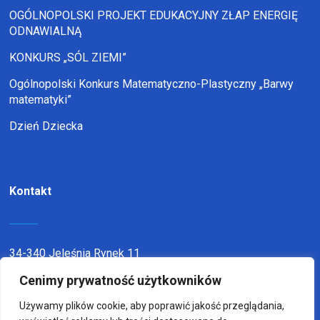
OGÓLNOPOLSKI PROJEKT EDUKACYJNY ZŁAP ENERGIĘ
ODNAWIALNĄ
KONKURS „SÓL ZIEMI”
Ogólnopolski Konkurs Matematyczno-Plastyczny „Barwy
matematyki”
Dzień Dziecka
Kontakt
34-340 Jeleśnia Rynek 11
telefon:
338636116
Cenimy prywatność użytkowników
email:
sp1jel@op.pl
Używamy plików cookie, aby poprawić jakość przeglądania,