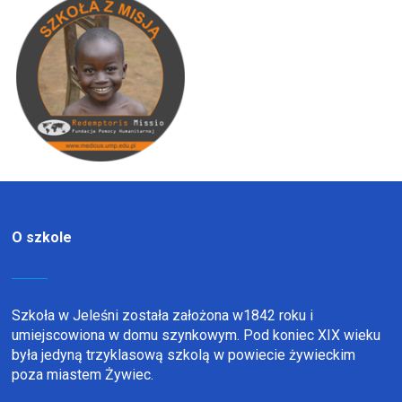
O szkole
Szkoła w Jeleśni została założona w1842 roku i
umiejscowiona w domu szynkowym. Pod koniec XIX wieku
była jedyną trzyklasową szkolą w powiecie żywieckim
poza miastem Żywiec.