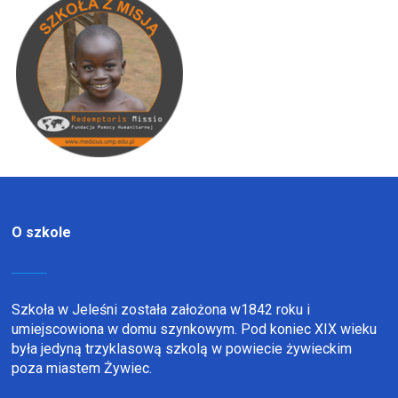
O szkole
Szkoła w Jeleśni została założona w1842 roku i
umiejscowiona w domu szynkowym. Pod koniec XIX wieku
była jedyną trzyklasową szkolą w powiecie żywieckim
poza miastem Żywiec.