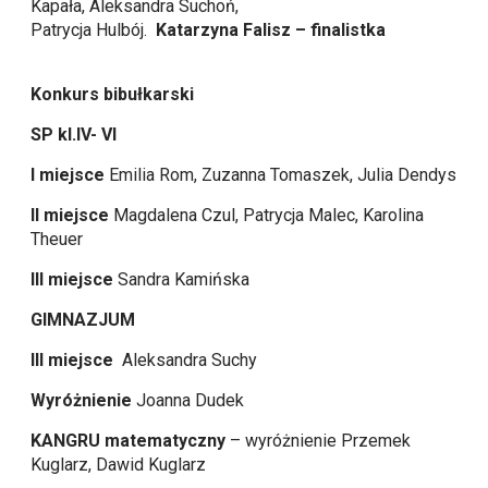
Kapała, Aleksandra Suchoń,
Patrycja Hulbój.
Katarzyna Falisz – finalistka
Konkurs bibułkarski
SP kl.IV- VI
I miejsce
Emilia Rom, Zuzanna Tomaszek, Julia Dendys
II miejsce
Magdalena Czul, Patrycja Malec, Karolina
Theuer
III miejsce
Sandra Kamińska
GIMNAZJUM
III miejsce
Aleksandra Suchy
Wyróżnienie
Joanna Dudek
KANGRU matematyczny
– wyróżnienie Przemek
Kuglarz, Dawid Kuglarz