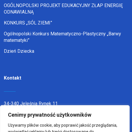
OGÓLNOPOLSKI PROJEKT EDUKACYJNY ZŁAP ENERGIĘ
ODNAWIALNĄ
KONKURS „SÓL ZIEMI”
Ogólnopolski Konkurs Matematyczno-Plastyczny „Barwy
matematyki”
Dzień Dziecka
Kontakt
34-340 Jeleśnia Rynek 11
Cenimy prywatność użytkowników
telefon:
338636116
email:
sp1jel@op.pl
Używamy plików cookie, aby poprawić jakość przeglądania,
wyświetlać reklamy lub treści dostosowane do