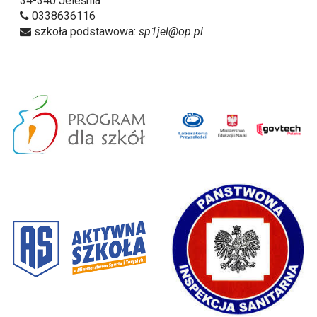
34-340 Jeleśnia
0338636116
szkoła podstawowa:
sp1jel@op.pl