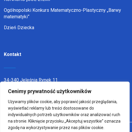
Ogólnopolski Konkurs Matematyczno-Plastyczny „Barwy
matematyki”
Dzień Dziecka
Kontakt
34-340 Jeleśnia Rynek 11
Cenimy prywatność użytkowników
telefon:
338636116
email:
sp1jel@op.pl
Używamy plików cookie, aby poprawić jakość przeglądania,
wyświetlać reklamy lub treści dostosowane do
indywidualnych potrzeb użytkowników oraz analizować ruch
na stronie. Kliknięcie przycisku „Akceptuj wszystkie” oznacza
zgodę na wykorzystywanie przez nas plików cookie.