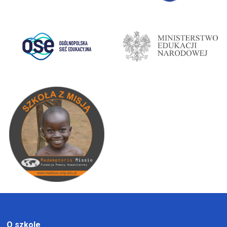
O szkole