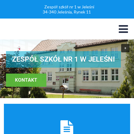
Zespół szkół nr 1 w Jeleśni
34-340 Jeleśnia, Rynek 11
Sala gimnastyczna
w Z.S. nr1 w Jeleśni