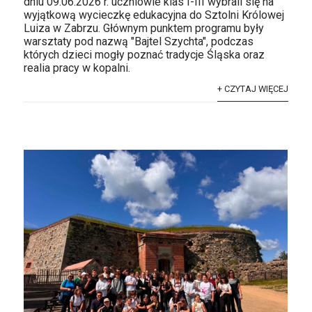
dniu 09.06.2026 r. uczniowie klas I-III wybrali się na
wyjątkową wycieczkę edukacyjna do Sztolni Królowej
Luiza w Zabrzu. Głównym punktem programu były
warsztaty pod nazwą "Bajtel Szychta", podczas
których dzieci mogły poznać tradycje Śląska oraz
realia pracy w kopalni.
+ CZYTAJ WIĘCEJ