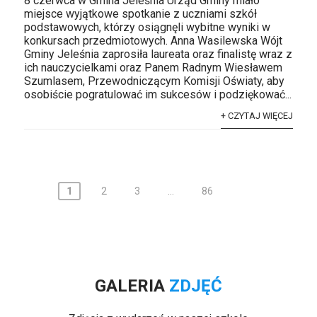
8 czerwca w Gmina Jeleśnia Urząd Gminy miało
miejsce wyjątkowe spotkanie z uczniami szkół
podstawowych, którzy osiągnęli wybitne wyniki w
konkursach przedmiotowych. Anna Wasilewska Wójt
Gminy Jeleśnia zaprosiła laureata oraz finalistę wraz z
ich nauczycielkami oraz Panem Radnym Wiesławem
Szumlasem, Przewodniczącym Komisji Oświaty, aby
osobiście pogratulować im sukcesów i podziękować...
+ CZYTAJ WIĘCEJ
Stronicowanie
1
2
3
…
86
wpisów
GALERIA
ZDJĘĆ