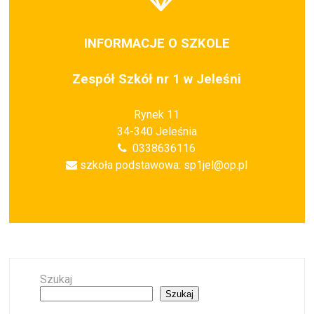
INFORMACJE O SZKOLE
Zespół Szkół nr 1 w Jeleśni
Rynek 11
34-340 Jeleśnia
0338636116
szkoła podstawowa: sp1jel@op.pl
Szukaj
Szukaj