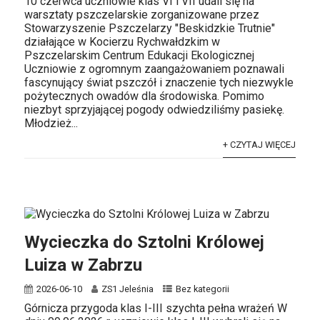
10 czerwca uczniowie klas VI i VII udali się na
warsztaty pszczelarskie zorganizowane przez
Stowarzyszenie Pszczelarzy "Beskidzkie Trutnie"
działające w Kocierzu Rychwałdzkim w
Pszczelarskim Centrum Edukacji Ekologicznej
Uczniowie z ogromnym zaangażowaniem poznawali
fascynujący świat pszczół i znaczenie tych niezwykle
pożytecznych owadów dla środowiska. Pomimo
niezbyt sprzyjającej pogody odwiedziliśmy pasiekę.
Młodzież...
+ CZYTAJ WIĘCEJ
Wycieczka do Sztolni Królowej
Luiza w Zabrzu
2026-06-10
ZS1 Jeleśnia
Bez kategorii
Górnicza przygoda klas I-III szychta pełna wrażeń W