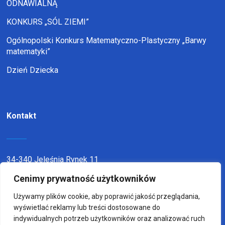
ODNAWIALNĄ
KONKURS „SÓL ZIEMI”
Ogólnopolski Konkurs Matematyczno-Plastyczny „Barwy
matematyki”
Dzień Dziecka
Kontakt
34-340 Jeleśnia Rynek 11
telefon:
338636116
Cenimy prywatność użytkowników
email:
sp1jel@op.pl
Używamy plików cookie, aby poprawić jakość przeglądania,
wyświetlać reklamy lub treści dostosowane do
indywidualnych potrzeb użytkowników oraz analizować ruch