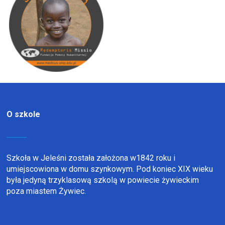
O szkole
Szkoła w Jeleśni została założona w1842 roku i
umiejscowiona w domu szynkowym. Pod koniec XIX wieku
była jedyną trzyklasową szkolą w powiecie żywieckim
poza miastem Żywiec.