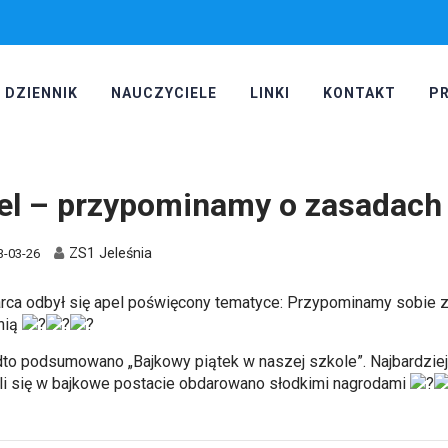
DZIENNIK
NAUCZYCIELE
LINKI
KONTAKT
P
el – przypominamy o zasadach
ZS1 Jeleśnia
3-03-26
rca odbył się apel poświęcony tematyce: Przypominamy sobie 
nią
to podsumowano „Bajkowy piątek w naszej szkole”. Najbardziej 
ili się w bajkowe postacie obdarowano słodkimi nagrodami