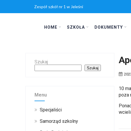
Zespół szkół nr 1 w Jeleśni
HOME
SZKOŁA
DOKUMENTY
Ap
Szukaj
Szukaj
202
10 ma
Menu
poza 
Ponad
Specjaliści
wciel
Samorząd szkolny