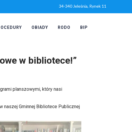
34-340 Jeleśnia, Rynek 11
ROCEDURY
OBIADY
RODO
BIP
owe w bibliotece!”
i grami planszowymi, który nasi
 w naszej Gminnej Bibliotece Publicznej