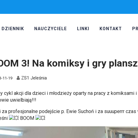
DZIENNIK
NAUCZYCIELE
LINKI
KONTAKT
P
OOM 3! Na komiksy i gry plansz
ZS1 Jeleśnia
3-11-19
y cykl akcji dla dzieci i młodzieży oparty na pracy z komiksami 
wie uwielbiają!!!
i za profesjonalne podejście p. Ewie Suchoń i za suuuperrr czas
eśni
BOOM