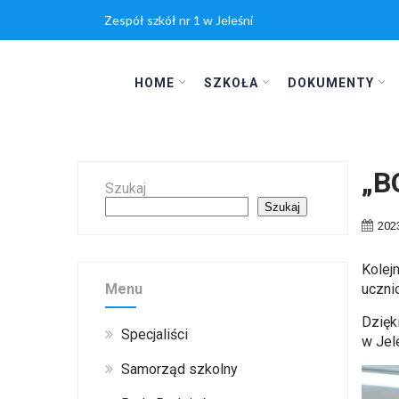
Zespół szkół nr 1 w Jeleśni
HOME
SZKOŁA
DOKUMENTY
„B
Szukaj
Szukaj
202
Kolejn
Menu
ucznio
Dzięk
Specjaliści
w Jel
Samorząd szkolny