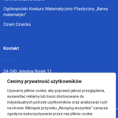
Ogólnopolski Konkurs Matematyczno-Plastyczny „Barwy
matematyki”
Dzień Dziecka
Kontakt
34-340 Jeleśnia Rynek 11
telefon:
338636116
Cenimy prywatność użytkowników
email:
sp1jel@op.pl
Używamy plików cookie, aby poprawić jakość przeglądania,
wyświetlać reklamy lub treści dostosowane do
indywidualnych potrzeb użytkowników oraz analizować ruch
na stronie. Kliknięcie przycisku „Akceptuj wszystkie” oznacza
zgodę na wykorzystywanie przez nas plików cookie.