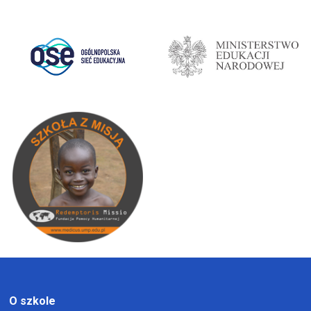
O szkole