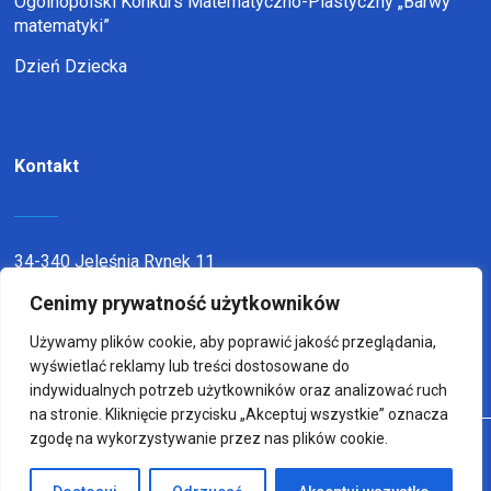
Ogólnopolski Konkurs Matematyczno-Plastyczny „Barwy
matematyki”
Dzień Dziecka
Kontakt
34-340 Jeleśnia Rynek 11
telefon:
338636116
Cenimy prywatność użytkowników
email:
sp1jel@op.pl
Używamy plików cookie, aby poprawić jakość przeglądania,
wyświetlać reklamy lub treści dostosowane do
indywidualnych potrzeb użytkowników oraz analizować ruch
na stronie. Kliknięcie przycisku „Akceptuj wszystkie” oznacza
zgodę na wykorzystywanie przez nas plików cookie.
© Copyright 2022
Wykonanie:
sm32 STUDIO