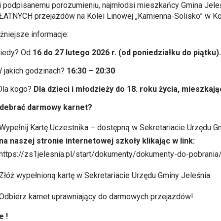
ki podpisanemu porozumieniu, najmłodsi mieszkańcy
Gmina Jele
ATNYCH przejazdów na Kolei Linowej „Kamienna-Solisko” w Ko
żniejsze informacje:
iedy? Od
16 do 27 lutego 2026 r. (od poniedziałku do piątku)
 jakich godzinach?
16:30 – 20:30
la kogo?
Dla dzieci i młodzieży do 18. roku życia, mieszkaj
odebrać darmowy karnet?
Wypełnij Kartę Uczestnika – dostępną w Sekretariacie Urzędu Gm
na naszej stronie internetowej szkoły klikając w link:
https://zs1jelesnia.pl/start/dokumenty/dokumenty-do-pobrania
Złóż wypełnioną kartę w Sekretariacie Urzędu Gminy Jeleśnia.
Odbierz karnet uprawniający do darmowych przejazdów!
 !