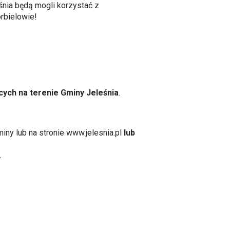
śnia
będą mogli korzystać z
rbielowie!
.
ących na terenie Gminy Jeleśnia
.
iny lub na stronie
www.jelesnia.pl
lub
/