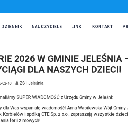
DZIENNIK
NAUCZYCIELE
LINKI
KONTAKT
P
RIE 2026 W GMINIE JELEŚNIA
CIĄGI DLA NASZYCH DZIECI!
ZS1 Jeleśnia
6-02-10
maliśmy SUPER WIADOMOŚĆ z Urzędu Gminy w Jeleśni:
y dla Was wspaniałą wiadomość!
Anna Wasilewska Wójt Gminy 
k Korbielów
i spółką CTE Sp. z o.o., zapraszają wszystkie dzie
ania ferii zimowych!