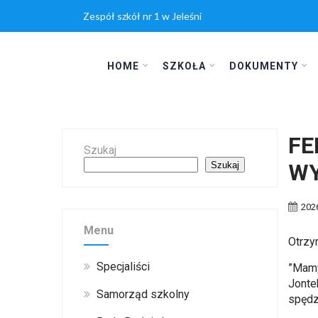
Zespół szkół nr 1 w Jeleśni
HOME
SZKOŁA
DOKUMENTY
FE
Szukaj
WY
Szukaj
202
Menu
Otrzy
Specjaliści
​”Mam
Jonte
Samorząd szkolny
spędz