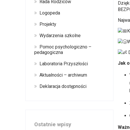
Rada Rodziców
​Dzię
BEZPŁ
Logopeda
Najwa
Projekty
K
Wydarzenia szkolne
W
Pomoc psychologiczno –
pedagogiczna
D
Jak 
Laboratoria Przyszłości
Aktualności – archiwum
Deklaracja dostępności
Ostatnie wpisy
Ważne