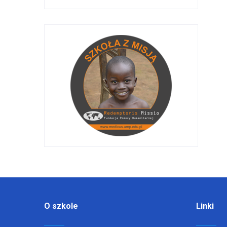
O szkole
Linki