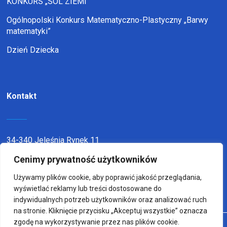
KONKURS „SÓL ZIEMI”
Ogólnopolski Konkurs Matematyczno-Plastyczny „Barwy
matematyki”
Dzień Dziecka
Kontakt
34-340 Jeleśnia Rynek 11
telefon:
338636116
Cenimy prywatność użytkowników
email:
sp1jel@op.pl
Używamy plików cookie, aby poprawić jakość przeglądania,
wyświetlać reklamy lub treści dostosowane do
indywidualnych potrzeb użytkowników oraz analizować ruch
na stronie. Kliknięcie przycisku „Akceptuj wszystkie” oznacza
zgodę na wykorzystywanie przez nas plików cookie.