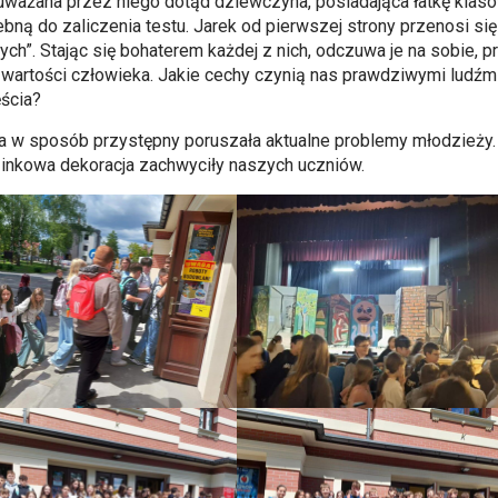
uważana przez niego dotąd dziewczyna, posiadająca łatkę klas
ebną do zaliczenia testu. Jarek od pierwszej strony przenosi się
jnych”. Stając się bohaterem każdej z nich, odczuwa je na sobie,
 wartości człowieka. Jakie cechy czynią nas prawdziwymi ludźmi
ścia?
a w sposób przystępny poruszała aktualne problemy młodzieży.
zinkowa dekoracja zachwyciły naszych uczniów.