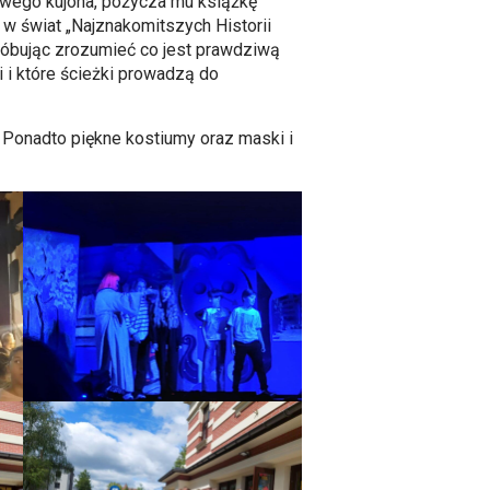
owego kujona, pożycza mu książkę
 w świat „Najznakomitszych Historii
 próbując zrozumieć co jest prawdziwą
 i które ścieżki prowadzą do
 Ponadto piękne kostiumy oraz maski i