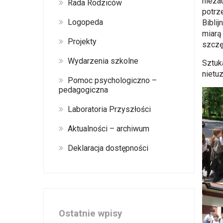
nieza
Rada Rodziców
potrz
Logopeda
Bibli
miarą
Projekty
szczę
Wydarzenia szkolne
Sztuk
nietu
Pomoc psychologiczno –
pedagogiczna
Laboratoria Przyszłości
Aktualności – archiwum
Deklaracja dostępności
Ostatnie wpisy