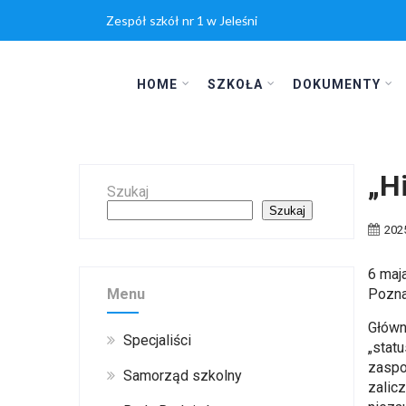
Zespół szkół nr 1 w Jeleśni
HOME
SZKOŁA
DOKUMENTY
„H
Szukaj
Szukaj
202
6 maj
Menu
Pozna
Główn
Specjaliści
„stat
zaspo
Samorząd szkolny
zalic