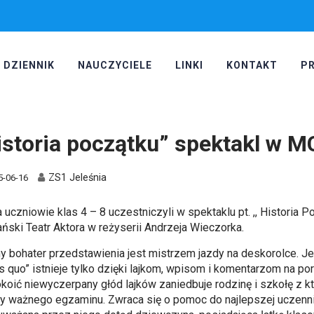
DZIENNIK
NAUCZYCIELE
LINKI
KONTAKT
P
istoria początku” spektakl w 
ZS1 Jeleśnia
5-06-16
a uczniowie klas 4 – 8 uczestniczyli w spektaklu pt. ,, Histori
ński Teatr Aktora w reżyserii Andrzeja Wieczorka.
y bohater przedstawienia jest mistrzem jazdy na deskorolce. J
us quo” istnieje tylko dzięki lajkom, wpisom i komentarzom na p
koić niewyczerpany głód lajków zaniedbuje rodzinę i szkołę z kt
zy ważnego egzaminu. Zwraca się o pomoc do najlepszej uczenni