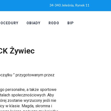
34-340 Jeleśnia, Rynek 11
ROCEDURY
OBIADY
RODO
BIP
MCK Żywiec
a Początku ” przygotowanym przez
ego personalne, a także sportowe
ortalach społecznościowych .Aby
órej zostanie wyrzucony jeśli nie
cy w klasie. Magda, skromna i