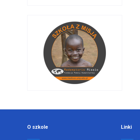
O szkole
Linki