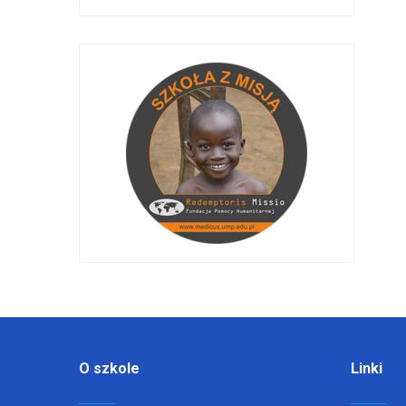
O szkole
Linki