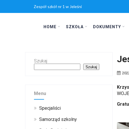
Zespół szkół nr 1 w Jeleśni
HOME
SZKOŁA
DOKUMENTY
Je
Szukaj
Szukaj
202
Krzys
Menu
WOJE
Gratul
Specjaliści
Samorząd szkolny