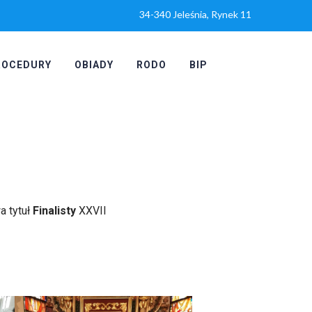
34-340 Jeleśnia, Rynek 11
ROCEDURY
OBIADY
RODO
BIP
a tytuł
Finalisty
XXVII