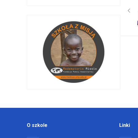
O szkole
Linki