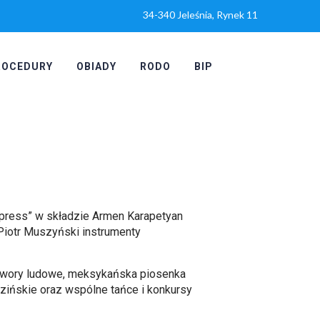
34-340 Jeleśnia, Rynek 11
ROCEDURY
OBIADY
RODO
BIP
Express” w składzie Armen Karapetyan
 Piotr Muszyński instrumenty
 utwory ludowe, meksykańska piosenka
uzińskie oraz wspólne tańce i konkursy