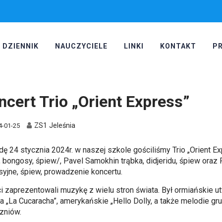
DZIENNIK
NAUCZYCIELE
LINKI
KONTAKT
P
ncert Trio „Orient Express”
ZS1 Jeleśnia
4-01-25
dę 24 stycznia 2024r. w naszej szkole gościliśmy Trio „Orient 
, bongosy, śpiew/, Pavel Samokhin trąbka, didjeridu, śpiew oraz
syjne, śpiew, prowadzenie koncertu.
ci zaprezentowali muzykę z wielu stron świata. Był ormiańskie
a „La Cucaracha”, amerykańskie „Hello Dolly, a także melodie gr
czniów.