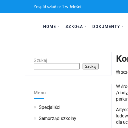
Zespół szkół nr 1 w Jeleśni
HOME
SZKOŁA
DOKUMENTY
Ko
Szukaj
Szukaj
202
W śro
Menu
/dudy
perku
Specjaliści
Artyś
ludow
Samorząd szkolny
dla u