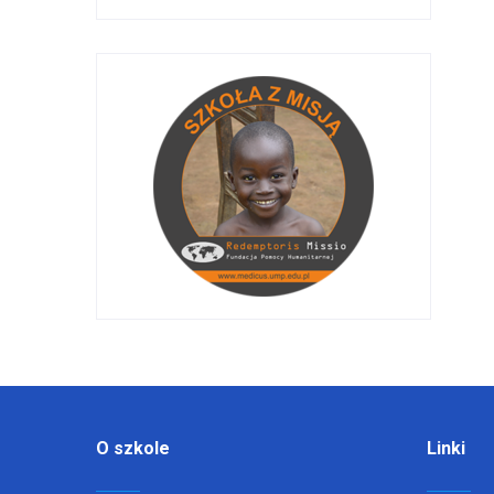
O szkole
Linki