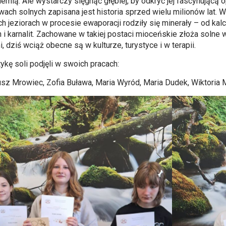
iemią. Ale wystarczy sięgnąć głębiej, by odkryć jej fascynującą
wach solnych zapisana jest historia sprzed wielu milionów lat. W
h jeziorach w procesie ewaporacji rodziły się minerały – od kalcyt
n i karnalit. Zachowane w takiej postaci mioceńskie złoża soln
, dziś wciąż obecne są w kulturze, turystyce i w terapii.
ykę soli podjęli w swoich pracach:
sz Mrowiec, Zofia Buława, Maria Wyród, Maria Dudek, Wiktoria 