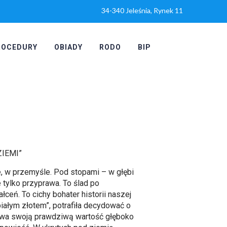
34-340 Jeleśnia, Rynek 11
ROCEDURY
OBIADY
RODO
BIP
ZIEMI”
ie, w przemyśle. Pod stopami – w głębi
e tylko przyprawa. To ślad po
ceń. To cichy bohater historii naszej
iałym złotem”, potrafiła decydować o
rywa swoją prawdziwą wartość głęboko