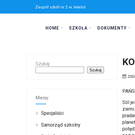
Zespół szkół nr 1 w Jeleśni
HOME
SZKOŁA
DOKUMENTY
KO
Szukaj
Szukaj
202
PAŃS
Menu
Sól j
ziemi.
Specjaliści
prada
plane
Samorząd szkolny
potęd