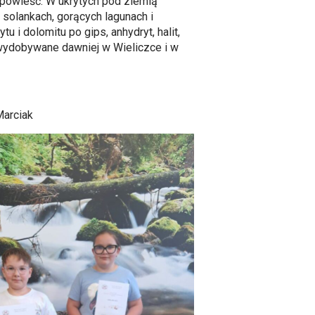
 opowieść. W ukrytych pod ziemią
 solankach, gorących lagunach i
u i dolomitu po gips, anhydryt, halit,
e wydobywane dawniej w Wieliczce i w
Marciak