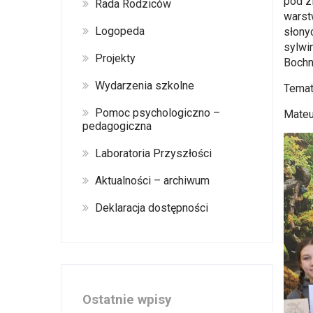
pod z
Rada Rodziców
warst
Logopeda
słonyc
sylwi
Projekty
Bochni
Wydarzenia szkolne
Temat
Pomoc psychologiczno –
Mateu
pedagogiczna
Laboratoria Przyszłości
Aktualności – archiwum
Deklaracja dostępności
Ostatnie wpisy