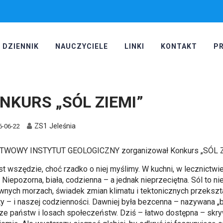
DZIENNIK
NAUCZYCIELE
LINKI
KONTAKT
P
NKURS „SÓL ZIEMI”
ZS1 Jeleśnia
6-06-22
TWOWY INSTYTUT GEOLOGICZNY zorganizował Konkurs „SÓL 
est wszędzie, choć rzadko o niej myślimy. W kuchni, w lecznictw
 Niepozorna, biała, codzienna – a jednak nieprzeciętna. Sól to ni
wnych morzach, świadek zmian klimatu i tektonicznych przekształ
ty – i naszej codzienności. Dawniej była bezcenna – nazywana „b
ze państw i losach społeczeństw. Dziś – łatwo dostępna – sk