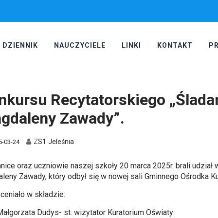
DZIENNIK
NAUCZYCIELE
LINKI
KONTAKT
P
nkursu Recytatorskiego „Ślada
gdaleny Zawady”.
ZS1 Jeleśnia
5-03-24
nice oraz uczniowie naszej szkoły 20 marca 2025r. brali udział 
leny Zawady, który odbył się w nowej sali Gminnego Ośrodka Kul
oceniało w składzie:
Małgorzata Dudys- st. wizytator Kuratorium Oświaty