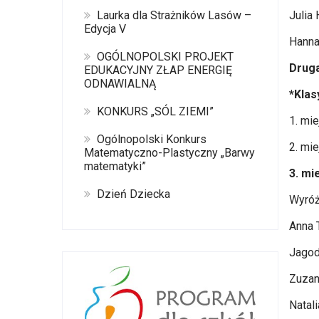
Laurka dla Strażników Lasów –
Julia 
Edycja V
Hanna
OGÓLNOPOLSKI PROJEKT
Druga
EDUKACYJNY ZŁAP ENERGIĘ
ODNAWIALNĄ
*Klasy
KONKURS „SÓL ZIEMI”
1. mi
Ogólnopolski Konkurs
2. mi
Matematyczno-Plastyczny „Barwy
matematyki”
3. mi
Dzień Dziecka
Wyróż
Anna 
Jagod
Zuzan
Natali