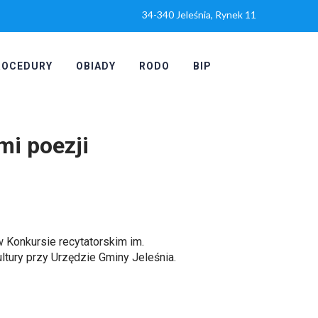
34-340 Jeleśnia, Rynek 11
ROCEDURY
OBIADY
RODO
BIP
mi poezji
w Konkursie recytatorskim im.
tury przy Urzędzie Gminy Jeleśnia.