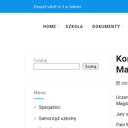
Zespół szkół nr 1 w Jeleśni
HOME
SZKOŁA
DOKUMENTY
Ko
Szukaj
Ma
Szukaj
202
Menu
Uczen
Magda
Specjaliści
Jury 
Samorząd szkolny
Pani 