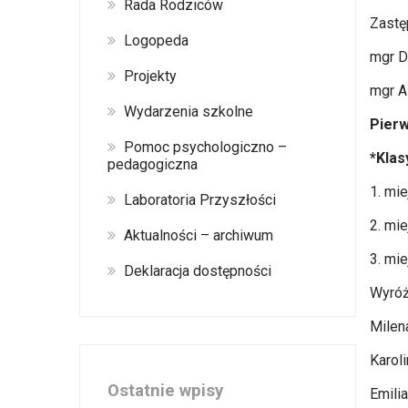
Rada Rodziców
Zastę
Logopeda
mgr D
Projekty
mgr A
Wydarzenia szkolne
Pierw
Pomoc psychologiczno –
*Klasy
pedagogiczna
1. mie
Laboratoria Przyszłości
2. mie
Aktualności – archiwum
3. mi
Deklaracja dostępności
Wyróż
Milen
Karol
Ostatnie wpisy
Emilia