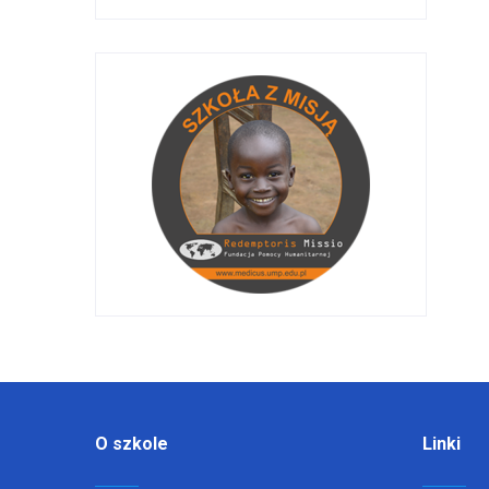
O szkole
Linki