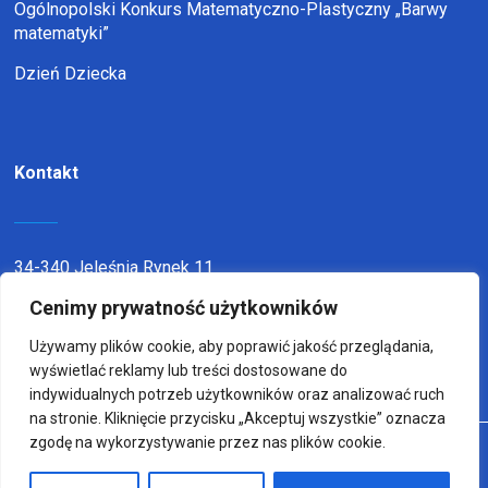
Ogólnopolski Konkurs Matematyczno-Plastyczny „Barwy
matematyki”
Dzień Dziecka
Kontakt
34-340 Jeleśnia Rynek 11
Cenimy prywatność użytkowników
telefon:
338636116
email:
sp1jel@op.pl
Używamy plików cookie, aby poprawić jakość przeglądania,
wyświetlać reklamy lub treści dostosowane do
indywidualnych potrzeb użytkowników oraz analizować ruch
na stronie. Kliknięcie przycisku „Akceptuj wszystkie” oznacza
zgodę na wykorzystywanie przez nas plików cookie.
© Copyright 2022