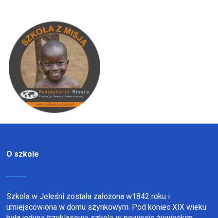
O szkole
Szkoła w Jeleśni została założona w1842 roku i
umiejscowiona w domu szynkowym. Pod koniec XIX wieku
była jedyną trzyklasową szkolą w powiecie żywieckim