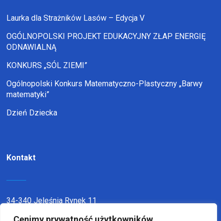
Laurka dla Strażników Lasów – Edycja V
OGÓLNOPOLSKI PROJEKT EDUKACYJNY ZŁAP ENERGIĘ
ODNAWIALNĄ
KONKURS „SÓL ZIEMI”
Ogólnopolski Konkurs Matematyczno-Plastyczny „Barwy
matematyki”
Dzień Dziecka
Kontakt
34-340 Jeleśnia Rynek 11
telefon:
338636116
Cenimy prywatność użytkowników