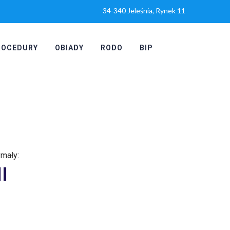
34-340 Jeleśnia, Rynek 11
ROCEDURY
OBIADY
RODO
BIP
mały:
I