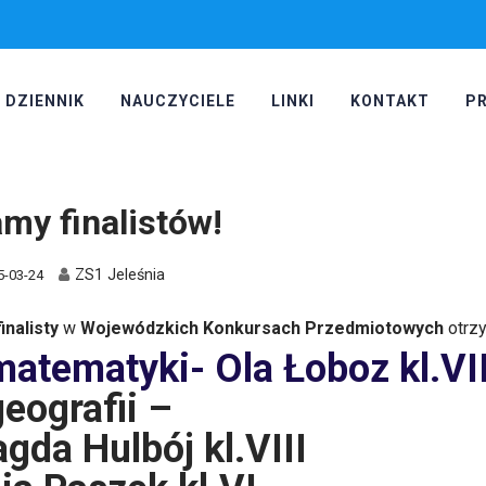
DZIENNIK
NAUCZYCIELE
LINKI
KONTAKT
P
my finalistów!
ZS1 Jeleśnia
5-03-24
finalisty
w
Wojewódzkich Konkursach Przedmiotowych
otrzy
matematyki- Ola Łoboz kl.VII
geografii –
gda Hulbój kl.VIII