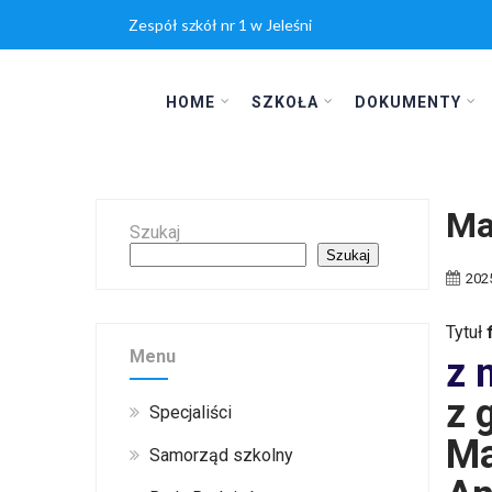
Zespół szkół nr 1 w Jeleśni
HOME
SZKOŁA
DOKUMENTY
Ma
Szukaj
Szukaj
202
Tytuł
Menu
z 
z 
Specjaliści
Ma
Samorząd szkolny