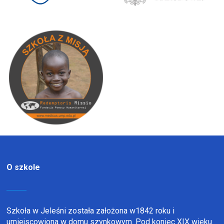
O szkole
Szkoła w Jeleśni została założona w1842 roku i
umiejscowiona w domu szynkowym. Pod koniec XIX wieku