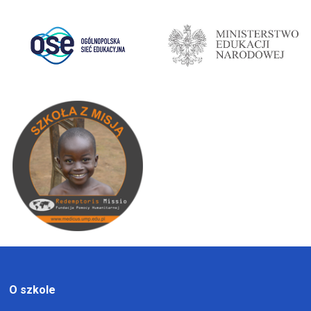
O szkole