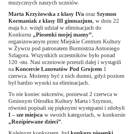
muzycznych naszych uczniów.
Marta Krzyżowska z klasy IVa
oraz
Szymon
Kormaniak z klasy III gimnazjum
, w dniu 22
maja b.r. wzięli udział w eliminacjach do
Konkursu
„Piosenki mojej mamy”
,
organizowanym przez Miejskie Centrum Kultury
w Żywcu pod patronatem Burmistrza Antoniego
Szlagora. Wszystkich uczestników było ponad
120 -stu. Nasi uczniowie przeszli dalej i wystąpili
na
Koncercie Laureatów Pod Grojcem
1
czerwca. Możemy być z nich dumni, gdyż poziom
był bardzo wysoki na eliminacjach.
To nie koniec sukcesów, ponieważ 2 czerwca w
Gminnym Ośrodku Kultury Marta i Szymon,
również popisali się pięknymi występami i zdobyli
I – sze miejsca
w swoich kategoriach, w konkursie
„Rozśpiewane dzieci”
.
Kolejnym konkursem, był
konkurs piosenki