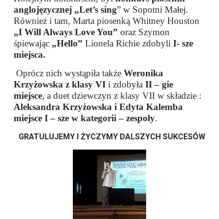
anglojęzycznej „Let’s sing
” w Sopotni Małej.
Również i tam, Marta piosenką Whitney Houston
„I Will Always Love You”
oraz Szymon
śpiewając
„Hello”
Lionela Richie zdobyli
I- sze
miejsca.
Oprócz nich wystąpiła także
Weronika
Krzyżowska z klasy VI
i zdobyła
II – gie
miejsce
, a duet dziewczyn z klasy VII w składzie :
Aleksandra Krzyżowska i Edyta Kalemba
miejsce I – sze w kategorii – zespoły
.
GRATULUJEMY I ŻYCZYMY DALSZYCH SUKCESÓW