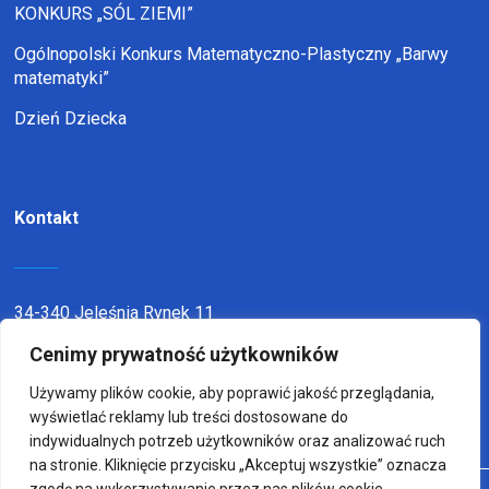
KONKURS „SÓL ZIEMI”
Ogólnopolski Konkurs Matematyczno-Plastyczny „Barwy
matematyki”
Dzień Dziecka
Kontakt
34-340 Jeleśnia Rynek 11
telefon:
338636116
Cenimy prywatność użytkowników
email:
sp1jel@op.pl
Używamy plików cookie, aby poprawić jakość przeglądania,
wyświetlać reklamy lub treści dostosowane do
indywidualnych potrzeb użytkowników oraz analizować ruch
na stronie. Kliknięcie przycisku „Akceptuj wszystkie” oznacza