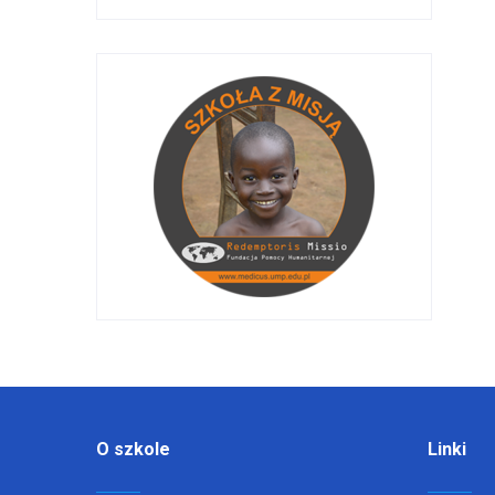
O szkole
Linki