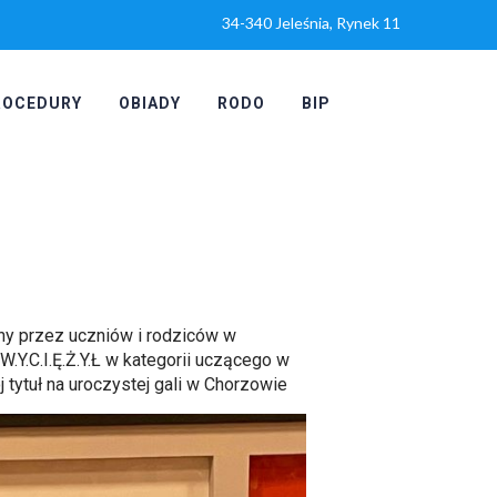
34-340 Jeleśnia, Rynek 11
ROCEDURY
OBIADY
RODO
BIP
any przez uczniów i rodziców w
.Y.C.I.Ę.Ż.Y.Ł w kategorii uczącego w
 tytuł na uroczystej gali w Chorzowie