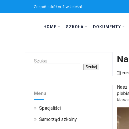
Zespół szkół nr 1 w Jeleśni
HOME
SZKOŁA
DOKUMENTY
Na
Szukaj
Szukaj
202
Nasz 
Menu
plebi
klasa
Specjaliści
Samorząd szkolny