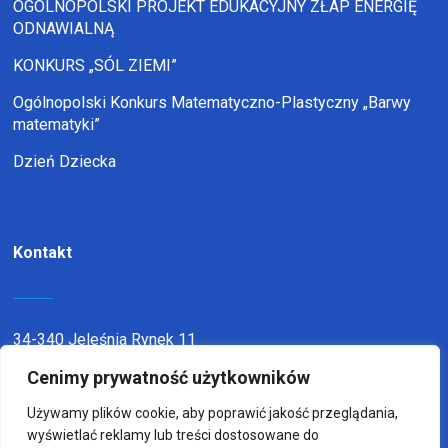
OGÓLNOPOLSKI PROJEKT EDUKACYJNY ZŁAP ENERGIĘ
ODNAWIALNĄ
KONKURS „SÓL ZIEMI”
Ogólnopolski Konkurs Matematyczno-Plastyczny „Barwy
matematyki”
Dzień Dziecka
Kontakt
34-340 Jeleśnia Rynek 11
Cenimy prywatność użytkowników
telefon:
338636116
email:
sp1jel@op.pl
Używamy plików cookie, aby poprawić jakość przeglądania,
wyświetlać reklamy lub treści dostosowane do