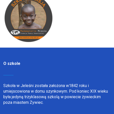
O szkole
Szkoła w Jeleśni została założona w1842 roku i
umiejscowiona w domu szynkowym. Pod koniec XIX wieku
była jedyną trzyklasową szkolą w powiecie żywieckim
poza miastem Żywiec.