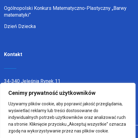
Ogólnopolski Konkurs Matematyczno-Plastyczny „Barwy
matematyki”
Dzień Dziecka
Kontakt
34-340 Jeleśnia Rynek 11
Cenimy prywatność użytkowników
telefon:
338636116
email:
sp1jel@op.pl
Używamy plików cookie, aby poprawić jakość przeglądania,
wyświetlać reklamy lub treści dostosowane do
indywidualnych potrzeb użytkowników oraz analizować ruch
na stronie. Kliknięcie przycisku „Akceptuj wszystkie” oznacza
zgodę na wykorzystywanie przez nas plików cookie.
© Copyright 2022