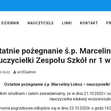
DZIENNIK
NAUCZYCIELE
LINKI
KONTAKT
P
tatnie pożegnanie ś.p. Marceli
uczycielki Zespołu Szkół nr 1 w
sm32admin
0-10-22
Ostatnie pożegnanie ś.p. Marceliny Łoboz – nauczycielki
lkim smutkiem i żalem zawiadamiamy, że w dniu 21.10.2020 r. 
nauczycielka edukacji wczesnoszko
monia pogrzebowa odbędzie się w dniu 23.10.2020r. o godz.14.0