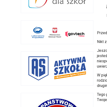
K
Przed
Nikt 
Jeszc
jeste
niesp
uwier
W pię
rodzi
drugim
Tego 
Twoje