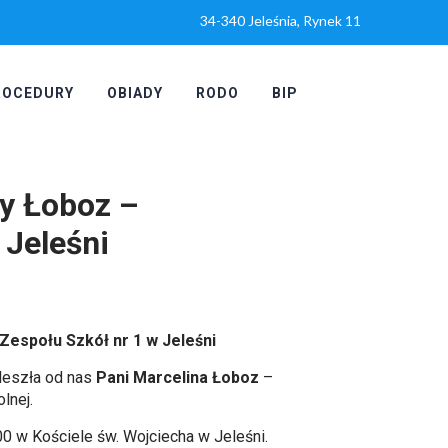
34-340 Jeleśnia, Rynek 11
ROCEDURY
OBIADY
RODO
BIP
ny Łoboz –
 Jeleśni
 Zespołu Szkół nr 1 w Jeleśni
odeszła od nas
Pani Marcelina Łoboz
–
lnej.
0 w Kościele św. Wojciecha w Jeleśni.