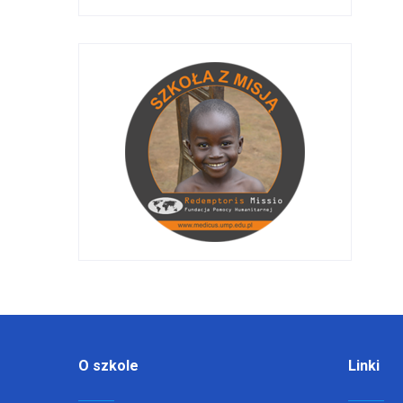
O szkole
Linki