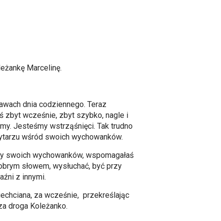
żankę Marcelinę.
.
rawach dnia codziennego. Teraz
ś zbyt wcześnie, zbyt szybko, nagle i
my. Jesteśmy wstrząśnięci. Tak trudno
korytarzu wśród swoich wychowanków.
lemy swoich wychowanków, wspomagałaś
dobrym słowem, wysłuchać, być przy
jaźni z innymi.
echciana, za wcześnie, przekreślając
sza droga Koleżanko.