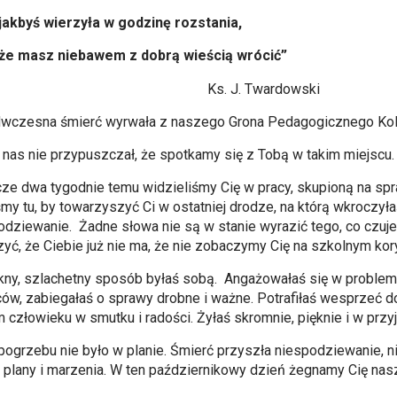
jakbyś wierzyła w godzinę rozstania,
że masz niebawem z dobrą wieścią wrócić”
s. J. Twardowski
wczesna śmierć wyrwała z naszego Grona Pedagogicznego Kole
z nas nie przypuszczał, że spotkamy się z Tobą w takim miejscu
ze dwa tygodnie temu widzieliśmy Cię w pracy, skupioną na sp
śmy tu, by towarzyszyć Ci w ostatniej drodze, na którą wkroczyła
odziewanie. Żadne słowa nie są w stanie wyrazić tego, co czuje
zyć, że Ciebie już nie ma, że nie zobaczymy Cię na szkolnym 
kny, szlachetny sposób byłaś sobą. Angażowałaś się w prob
ców, zabiegałaś o sprawy drobne i ważne. Potrafiłaś wesprzeć 
 człowieku w smutku i radości. Żyłaś skromnie, pięknie i w przy
pogrzebu nie było w planie. Śmierć przyszła niespodziewanie, ni
 plany i marzenia. W ten październikowy dzień żegnamy Cię na