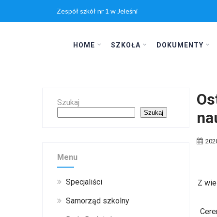
Zespół szkół nr 1 w Jeleśni
HOME
SZKOŁA
DOKUMENTY
Os
Szukaj
na
Szukaj
202
Menu
Specjaliści
Z wie
Samorząd szkolny
Cere