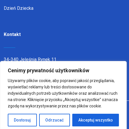
Dzień Dziecka
Kontakt
34-340 Jeleśnia Rynek 11
telefon:
338636116
Cenimy prywatność użytkowników
email:
sp1jel@op.pl
Używamy plików cookie, aby poprawić jakość przeglądania,
wyświetlać reklamy lub treści dostosowane do
indywidualnych potrzeb użytkowników oraz analizować ruch
na stronie. Kliknięcie przycisku „Akceptuj wszystkie” oznacza
zgodę na wykorzystywanie przez nas plików cookie.
© Copyright 2022
Wykonanie:
sm32 STUDIO
Dostosuj
Odrzucać
Akceptuj wszystko