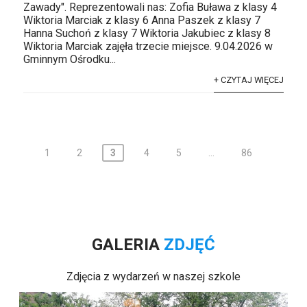
Zawady". Reprezentowali nas: Zofia Buława z klasy 4
Wiktoria Marciak z klasy 6 Anna Paszek z klasy 7
Hanna Suchoń z klasy 7 Wiktoria Jakubiec z klasy 8
Wiktoria Marciak zajęła trzecie miejsce. 9.04.2026 w
Gminnym Ośrodku...
+ CZYTAJ WIĘCEJ
Stronicowanie
1
2
3
4
5
…
86
wpisów
GALERIA
ZDJĘĆ
Zdjęcia z wydarzeń w naszej szkole