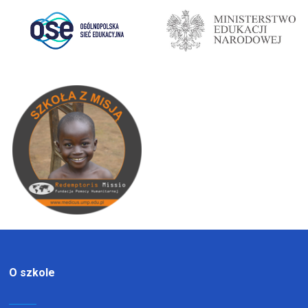
O szkole