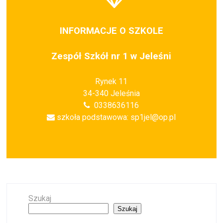
INFORMACJE O SZKOLE
Zespół Szkół nr 1 w Jeleśni
Rynek 11
34-340 Jeleśnia
0338636116
szkoła podstawowa: sp1jel@op.pl
Szukaj
Szukaj