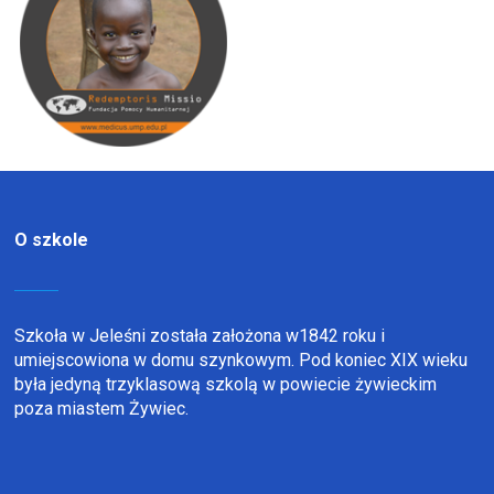
O szkole
Szkoła w Jeleśni została założona w1842 roku i
umiejscowiona w domu szynkowym. Pod koniec XIX wieku
była jedyną trzyklasową szkolą w powiecie żywieckim
poza miastem Żywiec.