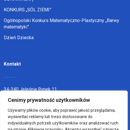
KONKURS „SÓL ZIEMI”
Ogólnopolski Konkurs Matematyczno-Plastyczny „Barwy
matematyki”
Dzień Dziecka
Kontakt
34-340 Jeleśnia Rynek 11
Cenimy prywatność użytkowników
telefon:
338636116
email:
sp1jel@op.pl
Używamy plików cookie, aby poprawić jakość przeglądania,
wyświetlać reklamy lub treści dostosowane do
indywidualnych potrzeb użytkowników oraz analizować ruch
na stronie. Kliknięcie przycisku „Akceptuj wszystkie” oznacza