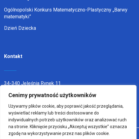
Ogólnopolski Konkurs Matematyczno-Plastyczny „Barwy
matematyki”
Dzień Dziecka
Kontakt
34-340 Jeleśnia Rynek 11
Cenimy prywatność użytkowników
telefon:
338636116
email:
sp1jel@op.pl
Używamy plików cookie, aby poprawić jakość przeglądania,
wyświetlać reklamy lub treści dostosowane do
indywidualnych potrzeb użytkowników oraz analizować ruch
na stronie. Kliknięcie przycisku „Akceptuj wszystkie” oznacza
zgodę na wykorzystywanie przez nas plików cookie.
© Copyright 2022