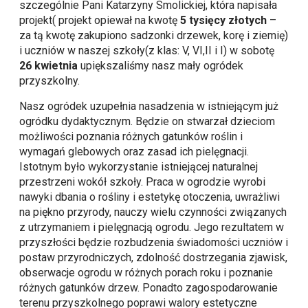
szczególnie Pani Katarzyny Smolickiej, która napisała
projekt( projekt opiewał na kwotę
5 tysięcy złotych
–
za tą kwotę zakupiono sadzonki drzewek, korę i ziemię)
i uczniów w naszej szkoły(z klas: V, VI,II i I) w sobotę
26 kwietnia
upiększaliśmy nasz mały ogródek
przyszkolny.
Nasz ogródek uzupełnia nasadzenia w istniejącym już
ogródku dydaktycznym. Będzie on stwarzał dzieciom
możliwości poznania różnych gatunków roślin i
wymagań glebowych oraz zasad ich pielęgnacji.
Istotnym było wykorzystanie istniejącej naturalnej
przestrzeni wokół szkoły. Praca w ogrodzie wyrobi
nawyki dbania o rośliny i estetykę otoczenia, uwrażliwi
na piękno przyrody, nauczy wielu czynności związanych
z utrzymaniem i pielęgnacją ogrodu. Jego rezultatem w
przyszłości będzie rozbudzenia świadomości uczniów i
postaw przyrodniczych, zdolność dostrzegania zjawisk,
obserwacje ogrodu w różnych porach roku i poznanie
różnych gatunków drzew. Ponadto zagospodarowanie
terenu przyszkolnego poprawi walory estetyczne