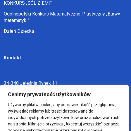
KONKURS „SÓL ZIEMI”
Ogólnopolski Konkurs Matematyczno-Plastyczny „Barwy
matematyki”
Dzień Dziecka
Kontakt
34-340 Jeleśnia Rynek 11
telefon:
338636116
Cenimy prywatność użytkowników
email:
sp1jel@op.pl
Używamy plików cookie, aby poprawić jakość przeglądania,
wyświetlać reklamy lub treści dostosowane do
indywidualnych potrzeb użytkowników oraz analizować ruch
na stronie. Kliknięcie przycisku „Akceptuj wszystkie” oznacza
zgodę na wykorzystywanie przez nas plików cookie.