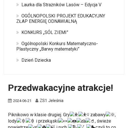
Laurka dla Strażników Lasów – Edycja V
OGÓLNOPOLSKI PROJEKT EDUKACYJNY
ZŁAP ENERGIĘ ODNAWIALNĄ
KONKURS „SÓL ZIEMI”
Ogólnopolski Konkurs Matematyczno-
Plastyczny „Barwy matematyki”
Dzień Dziecka
Przedwakacyjne atrakcje!
ZS1 Jeleśnia
2024-06-21
Piknikowo w klasie drugiej. Gry
zabawy
,
lody
i przekąski
, świeże
powietrze
i ruch
czyli to co