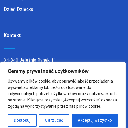
Dzień Dziecka
Kontakt
34-340 Jeleśnia Rynek 11
telefon:
338636116
Cenimy prywatność użytkowników
email:
sp1jel@op.pl
Używamy plików cookie, aby poprawić jakość przeglądania,
wyświetlać reklamy lub treści dostosowane do
indywidualnych potrzeb użytkowników oraz analizować ruch
na stronie. Kliknięcie przycisku „Akceptuj wszystkie” oznacza
zgodę na wykorzystywanie przez nas plików cookie.
© Copyright 2022
Wykonanie:
sm32 STUDIO
Dostosuj
Odrzucać
Akceptuj wszystko