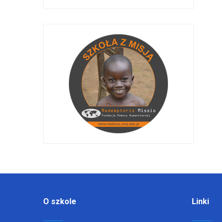
O szkole
Linki