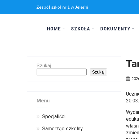
Zespół szkół nr 1 w Jeleśni
HOME
SZKOŁA
DOKUMENTY
Ta
Szukaj
Szukaj
202
Uczni
Menu
20.03
Wydar
Specjaliści
eduka
własn
Samorząd szkolny
zmien