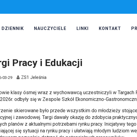
DZIENNIK
NAUCZYCIELE
LINKI
KONTAKT
P
rgi Pracy i Edukacji
ZS1 Jeleśnia
6-03-29
owie klasy ósmej wraz z wychowawcą uczestniczyli w Targach Pra
.2026r. odbyły się w Zespole Szkół Ekonomiczno-Gastronomcz
zenie skierowane było przede wszystkim do młodzieży stojące
cyjnej i zawodowej. Targi dawały okazję do zdobycia praktyczny
ych planów z aktualnymi potrzebami rynku pracy. Inicjatywy teg
iającej się sytuacji na rynku pracy i ułatwiają młodym ludziom 