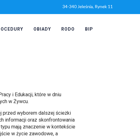
34-340 Jeleśnia, Rynek 11
ROCEDURY
OBIADY
RODO
BIP
cy i Edukacji, które w dniu
nych w Żywcu.
j przed wyborem dalszej ścieżki
ch informacji oraz skonfrontowania
o typu mają znaczenie w kontekście
wejście w życie zawodowe, a