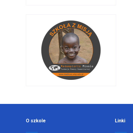
O szkole
Linki