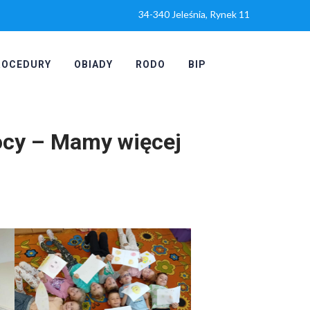
34-340 Jeleśnia, Rynek 11
ROCEDURY
OBIADY
RODO
BIP
ocy – Mamy więcej