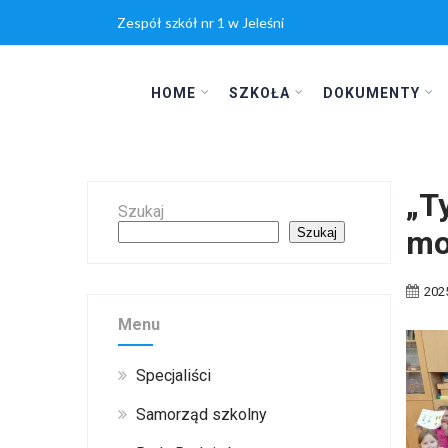
Zespół szkół nr 1 w Jeleśni
HOME
SZKOŁA
DOKUMENTY
„T
Szukaj
mo
Szukaj
202
Menu
Specjaliści
Samorząd szkolny