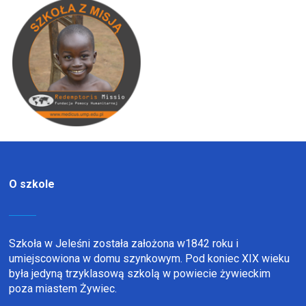
O szkole
Szkoła w Jeleśni została założona w1842 roku i
umiejscowiona w domu szynkowym. Pod koniec XIX wieku
była jedyną trzyklasową szkolą w powiecie żywieckim
poza miastem Żywiec.