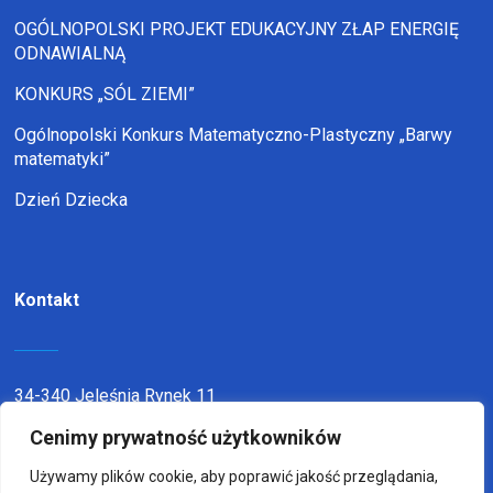
OGÓLNOPOLSKI PROJEKT EDUKACYJNY ZŁAP ENERGIĘ
ODNAWIALNĄ
KONKURS „SÓL ZIEMI”
Ogólnopolski Konkurs Matematyczno-Plastyczny „Barwy
matematyki”
Dzień Dziecka
Kontakt
34-340 Jeleśnia Rynek 11
telefon:
338636116
Cenimy prywatność użytkowników
email:
sp1jel@op.pl
Używamy plików cookie, aby poprawić jakość przeglądania,