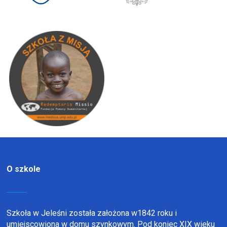
O szkole
Szkoła w Jeleśni została założona w1842 roku i
umiejscowiona w domu szynkowym. Pod koniec XIX wieku