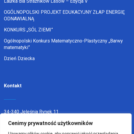
Laurka dla Strażników Lasów – Edycja V
OGÓLNOPOLSKI PROJEKT EDUKACYJNY ZŁAP ENERGIĘ
ODNAWIALNĄ
KONKURS „SÓL ZIEMI”
Ogólnopolski Konkurs Matematyczno-Plastyczny „Barwy
matematyki”
Dzień Dziecka
Kontakt
34-340 Jeleśnia Rynek 11
telefon:
338636116
Cenimy prywatność użytkowników
email:
sp1jel@op.pl
Używamy plików cookie, aby poprawić jakość przeglądania,