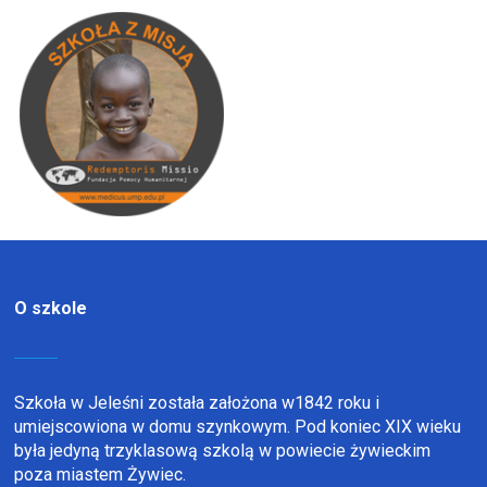
O szkole
Szkoła w Jeleśni została założona w1842 roku i
umiejscowiona w domu szynkowym. Pod koniec XIX wieku
była jedyną trzyklasową szkolą w powiecie żywieckim
poza miastem Żywiec.