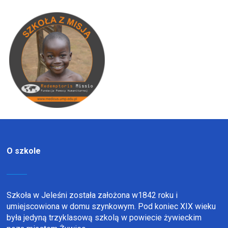
O szkole
Szkoła w Jeleśni została założona w1842 roku i
umiejscowiona w domu szynkowym. Pod koniec XIX wieku
była jedyną trzyklasową szkolą w powiecie żywieckim