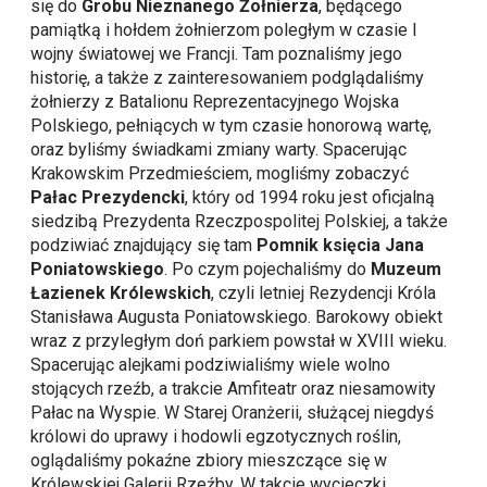
się do
Grobu Nieznanego Żołnierza
, będącego
pamiątką i hołdem żołnierzom poległym w czasie I
wojny światowej we Francji. Tam poznaliśmy jego
historię, a także z zainteresowaniem podglądaliśmy
żołnierzy z Batalionu Reprezentacyjnego Wojska
Polskiego, pełniących w tym czasie honorową wartę,
oraz byliśmy świadkami zmiany warty. Spacerując
Krakowskim Przedmieściem, mogliśmy zobaczyć
Pałac Prezydencki
, który od 1994 roku jest oficjalną
siedzibą Prezydenta Rzeczpospolitej Polskiej, a także
podziwiać znajdujący się tam
Pomnik księcia Jana
Poniatowskiego
. Po czym pojechaliśmy do
Muzeum
Łazienek Królewskich
, czyli letniej Rezydencji Króla
Stanisława Augusta Poniatowskiego. Barokowy obiekt
wraz z przyległym doń parkiem powstał w XVIII wieku.
Spacerując alejkami podziwialiśmy wiele wolno
stojących rzeźb, a trakcie Amfiteatr oraz niesamowity
Pałac na Wyspie. W Starej Oranżerii, służącej niegdyś
królowi do uprawy i hodowli egzotycznych roślin,
oglądaliśmy pokaźne zbiory mieszczące się w
Królewskiej Galerii Rzeźby. W takcie wycieczki