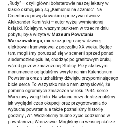
„Rudy” – czyli główni bohaterowie naszej lektury w
klasie ósmej, jaką są „Kamienie na szaniec”. Na
Cmentarzu powązkowskim spoczywa również
Aleksander Kamiński – autor wyżej wymienionej
książki. Kolejnym, ważnym punktem w trzecim dniu
pobytu, była wizyta w
Muzeum Powstania
Warszawskiego
, mieszczącego się w dawnej
elektrowni tramwajowej z początku XX wieku. Będąc
tam, mogliśmy poruszać się w scenerii sprzed ponad
siedemdziesięciu lat, chodząc po granitowym bruku,
wśród gruzów zniszczonej Stolicy. Przy stalowym
monumencie oglądaliśmy wyryte na nim Kalendarium
Powstania oraz słuchaliśmy dźwięku przypominającego
bicie serca. To wszystko miało nam uzmysłowić, że
pomimo ogromnych zniszczeń w roku 1944, serce
Warszawy wciąż biło. Na własne oczy dostrzegaliśmy
jak wyglądał czas okupacji oraz przygotowania do
wybuchu powstania, a także poznaliśmy historię
godziny „W”. Widzieliśmy trudne życie codzienne w
powstańczej Warszawie. Mogliśmy na własnej skórze