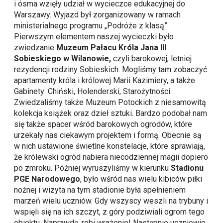
i ósma wzięły udział w wycieczce edukacyjnej do
Warszawy. Wyjazd był zorganizowany w ramach
ministerialnego programu „Podróże z klasą”.
Pierwszym elementem naszej wycieczki było
zwiedzanie
Muzeum Pałacu Króla Jana III
Sobieskiego w Wilanowie,
czyli barokowej, letniej
rezydencji rodziny Sobieskich. Mogliśmy tam zobaczyć
apartamenty króla i królowej Marii Kazimiery, a także
Gabinety: Chiński, Holenderski, Starożytności.
Zwiedzaliśmy także Muzeum Potockich z niesamowitą
kolekcja książek oraz dzieł sztuki. Bardzo podobał nam
się także spacer wśród barokowych ogrodów, które
urzekały nas ciekawym projektem i formą. Obecnie są
w nich ustawione świetlne konstelacje, które sprawiają,
że królewski ogród nabiera niecodziennej magii dopiero
po zmroku. Później wyruszyliśmy w kierunku
Stadionu
PGE Narodowego
, było wśród nas wielu kibiców piłki
nożnej i wizyta na tym stadionie była spełnieniem
marzeń wielu uczniów. Gdy wszyscy weszli na trybuny i
wspięli się na ich szczyt, z góry podziwiali ogrom tego
obiektu. Naprawdę, robi wrażenie! Następnie uczniowie