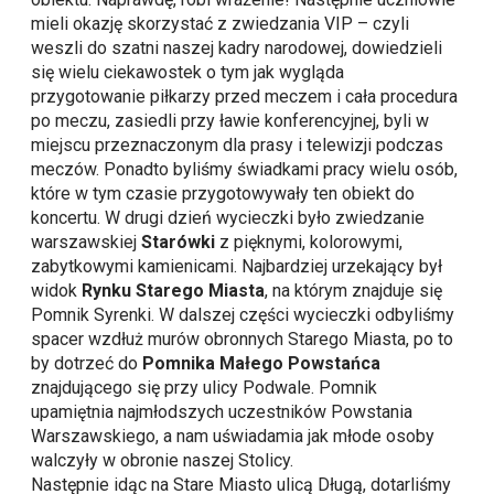
mieli okazję skorzystać z zwiedzania VIP – czyli
weszli do szatni naszej kadry narodowej, dowiedzieli
się wielu ciekawostek o tym jak wygląda
przygotowanie piłkarzy przed meczem i cała procedura
po meczu, zasiedli przy ławie konferencyjnej, byli w
miejscu przeznaczonym dla prasy i telewizji podczas
meczów. Ponadto byliśmy świadkami pracy wielu osób,
które w tym czasie przygotowywały ten obiekt do
koncertu. W drugi dzień wycieczki było zwiedzanie
warszawskiej
Starówki
z pięknymi, kolorowymi,
zabytkowymi kamienicami. Najbardziej urzekający był
widok
Rynku Starego Miasta
, na którym znajduje się
Pomnik Syrenki. W dalszej części wycieczki odbyliśmy
spacer wzdłuż murów obronnych Starego Miasta, po to
by dotrzeć do
Pomnika Małego Powstańca
znajdującego się przy ulicy Podwale. Pomnik
upamiętnia najmłodszych uczestników Powstania
Warszawskiego, a nam uświadamia jak młode osoby
walczyły w obronie naszej Stolicy.
Następnie idąc na Stare Miasto ulicą Długą, dotarliśmy