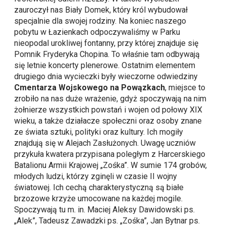
zauroczył nas Biały Domek, który król wybudował
specjalnie dla swojej rodziny. Na koniec naszego
pobytu w Łazienkach odpoczywaliśmy w Parku
nieopodal urokliwej fontanny, przy której znajduje się
Pomnik Fryderyka Chopina. To właśnie tam odbywają
się letnie koncerty plenerowe. Ostatnim elementem
drugiego dnia wycieczki były wieczorne odwiedziny
Cmentarza Wojskowego na Powązkach
, miejsce to
zrobiło na nas duże wrażenie, gdyż spoczywają na nim
żołnierze wszystkich powstań i wojen od połowy XIX
wieku, a także działacze społeczni oraz osoby znane
ze świata sztuki, polityki oraz kultury. Ich mogiły
znajdują się w Alejach Zasłużonych. Uwagę uczniów
przykuła kwatera przypisana poległym z Harcerskiego
Batalionu Armii Krajowej „Zośka”. W sumie 174 grobów,
młodych ludzi, którzy zginęli w czasie II wojny
światowej. Ich cechą charakterystyczną są białe
brzozowe krzyże umocowane na każdej mogile.
Spoczywają tu m. in. Maciej Aleksy Dawidowski ps.
„Alek”, Tadeusz Zawadzki ps. „Zośka”, Jan Bytnar ps.