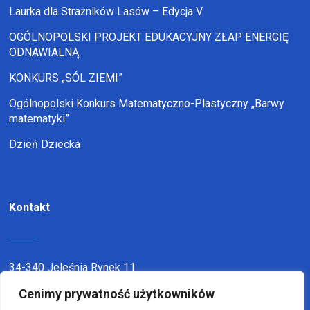
Laurka dla Strażników Lasów – Edycja V
OGÓLNOPOLSKI PROJEKT EDUKACYJNY ZŁAP ENERGIĘ
ODNAWIALNĄ
KONKURS „SÓL ZIEMI”
Ogólnopolski Konkurs Matematyczno-Plastyczny „Barwy
matematyki”
Dzień Dziecka
Kontakt
34-340 Jeleśnia Rynek 11
Cenimy prywatność użytkowników
telefon:
338636116