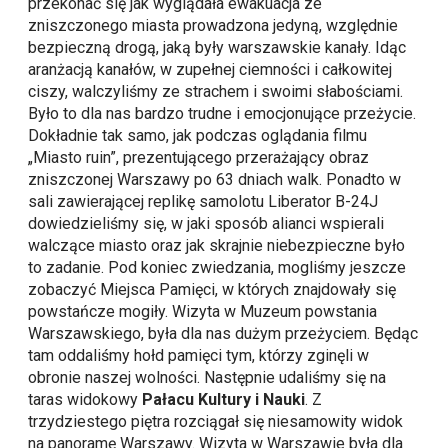
przekonać się jak wyglądała ewakuacja ze
zniszczonego miasta prowadzona jedyną, względnie
bezpieczną drogą, jaką były warszawskie kanały. Idąc
aranżacją kanałów, w zupełnej ciemności i całkowitej
ciszy, walczyliśmy ze strachem i swoimi słabościami.
Było to dla nas bardzo trudne i emocjonujące przeżycie.
Dokładnie tak samo, jak podczas oglądania filmu
„Miasto ruin”, prezentującego przerażający obraz
zniszczonej Warszawy po 63 dniach walk. Ponadto w
sali zawierającej replikę samolotu Liberator B-24J
dowiedzieliśmy się, w jaki sposób alianci wspierali
walczące miasto oraz jak skrajnie niebezpieczne było
to zadanie. Pod koniec zwiedzania, mogliśmy jeszcze
zobaczyć Miejsca Pamięci, w których znajdowały się
powstańcze mogiły. Wizyta w Muzeum powstania
Warszawskiego, była dla nas dużym przeżyciem. Będąc
tam oddaliśmy hołd pamięci tym, którzy zginęli w
obronie naszej wolności. Następnie udaliśmy się na
taras widokowy
Pałacu Kultury i Nauki
. Z
trzydziestego piętra rozciągał się niesamowity widok
na panoramę Warszawy. Wizyta w Warszawie była dla