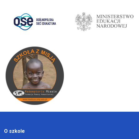
O szkole