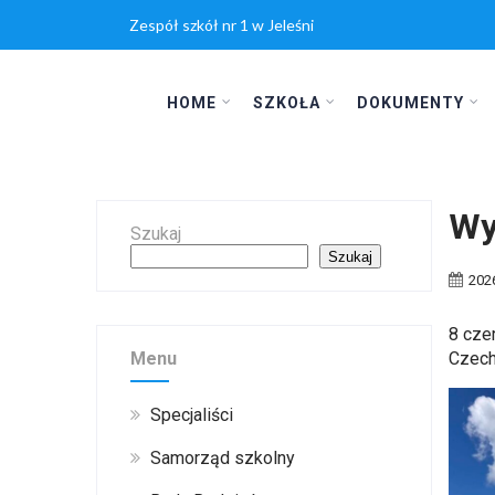
Zespół szkół nr 1 w Jeleśni
HOME
SZKOŁA
DOKUMENTY
Wy
Szukaj
Szukaj
202
8 cze
Menu
Czech
Specjaliści
Samorząd szkolny