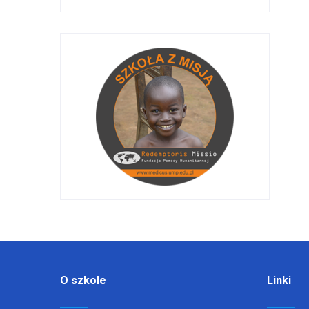
O szkole
Linki