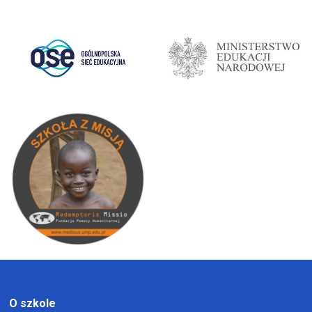
O szkole