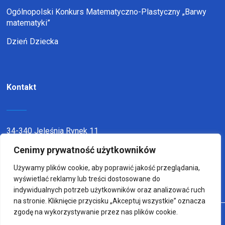
Ogólnopolski Konkurs Matematyczno-Plastyczny „Barwy
matematyki”
Dzień Dziecka
Kontakt
34-340 Jeleśnia Rynek 11
telefon:
338636116
Cenimy prywatność użytkowników
email:
sp1jel@op.pl
Używamy plików cookie, aby poprawić jakość przeglądania,
wyświetlać reklamy lub treści dostosowane do
indywidualnych potrzeb użytkowników oraz analizować ruch
na stronie. Kliknięcie przycisku „Akceptuj wszystkie” oznacza
zgodę na wykorzystywanie przez nas plików cookie.
© Copyright 2022