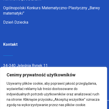
Ogólnopolski Konkurs Matematyczno-Plastyczny „Barwy
matematyki”
Dzień Dziecka
Kontakt
34-340 Jeleśnia Rynek 11
Cenimy prywatność użytkowników
telefon:
338636116
email:
sp1jel@op.pl
Używamy plików cookie, aby poprawić jakość przeglądania,
wyświetlać reklamy lub treści dostosowane do
indywidualnych potrzeb użytkowników oraz analizować ruch
na stronie. Kliknięcie przycisku „Akceptuj wszystkie” oznacza
zgodę na wykorzystywanie przez nas plików cookie.
© Copyright 2022