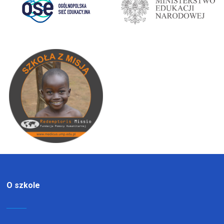
O szkole