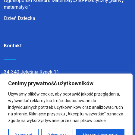
Ogólnopolski Konkurs Matematyczno-Plastyczny „Barwy
matematyki”
Dzień Dziecka
Kontakt
34-340 Jeleśnia Rynek 11
telefon:
338636116
Cenimy prywatność użytkowników
email:
sp1jel@op.pl
Używamy plików cookie, aby poprawić jakość przeglądania,
wyświetlać reklamy lub treści dostosowane do
indywidualnych potrzeb użytkowników oraz analizować ruch
na stronie. Kliknięcie przycisku „Akceptuj wszystkie” oznacza
zgodę na wykorzystywanie przez nas plików cookie.
© Copyright 2022
Wykonanie:
sm32 STUDIO