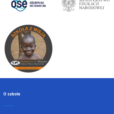
O szkole