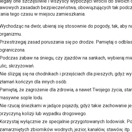
iegały one szczęśliwie i wszyscy wypoczęci wrócili do swoich
awowych zasadach bezpieczeństwa, obowiązujących tak podcz
ania tego czasu w miejscu zamieszkania.
Wychodząc na dwór, ubieraj się stosownie do pogody, tak, aby 
organizmu.
Przestrzegaj zasad poruszania się po drodze. Pamiętaj o odbl
ograniczona.
Podczas zabaw na śniegu, czy zjazdów na sankach, wybieraj mie
ulic, skrzyżowań.
Nie ślizgaj się na chodnikach i przejściach dla pieszych, gdyż 
złamań kończyn dla innych osób.
Pamiętaj, że zagrożenie dla zdrowia, a nawet Twojego życia, s
masywne sople lodu.
Nie rzucaj śnieżkami w jadące pojazdy, gdyż takie zachowanie 
przyczyną kolizji lub wypadku drogowego.
Korzystaj wyłącznie ze specjalnie przygotowanych lodowisk. 
zamarzniętych zbiorników wodnych, jezior, kanałów, stawów, itp