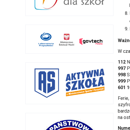
Ważn
W cza
112
N
997
Po
998
S
999
P
601 1
Ferie
szyfr
bardz
na ost
Nume