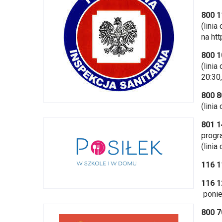
800 1
(lini
na
ht
800 1
(lini
20:30
800 8
(lini
801 1
progr
(lini
116 1
116 1
ponie
800 7