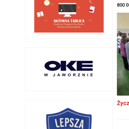
800 0
Życz