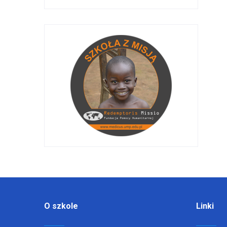
O szkole
Linki