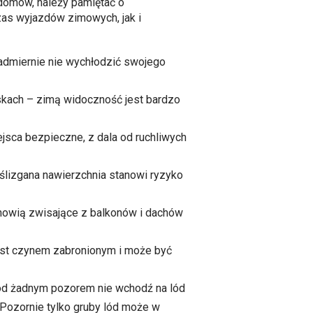
 domów, należy pamiętać o
as wyjazdów zimowych, jak i
nadmiernie nie wychłodzić swojego
askach – zimą widoczność jest bardzo
jsca bezpieczne, z dala od ruchliwych
wyślizgana nawierzchnia stanowi ryzyko
tanowią zwisające z balkonów i dachów
jest czynem zabronionym i może być
Pod żadnym pozorem nie wchodź na lód
. Pozornie tylko gruby lód może w