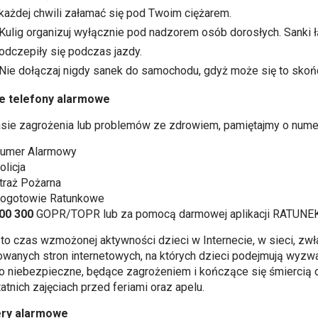
każdej chwili załamać się pod Twoim ciężarem.
Kulig organizuj wyłącznie pod nadzorem osób dorosłych. Sanki łą
odczepiły się podczas jazdy.
Nie dołączaj nigdy sanek do samochodu, gdyż może się to skońc
e telefony alarmowe
sie zagrożenia lub problemów ze zdrowiem, pamiętajmy o nume
umer Alarmowy
licja
traż Pożarna
ogotowie Ratunkowe
00 300
GOPR/TOPR lub za pomocą darmowej aplikacji RATUNEK
, to czas wzmożonej aktywności dzieci w Internecie, w sieci, zwł
owanych stron internetowych, na których dzieci podejmują wyzwan
o niebezpieczne, będące zagrożeniem i kończące się śmiercią 
atnich zajęciach przed feriami oraz apelu.
ry alarmowe