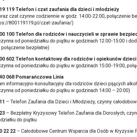
19 119
Telefon i czat zaufania dla dzieci i młodzieży
a oraz czat czynne codziennie w godz. 14:00-22:00, połączenie b
tps://800119119.pl/czat-zaufania/
)
00 100
Telefon dla rodziców i nauczycieli w sprawie bezpie
a czynna od poniedziałku do piątku w godzinach 12:00-15:00 i d
, połączenie bezpłatne)
00 602
Telefon kontaktowy dla rodziców i opiekunów dzieci
a czynna od poniedziałku do piątku w godzinach 15:00-19:00, poł
40 068
Pomarańczowa Linia
am informacyjno-konsultacyjny dla rodziców dzieci pijących alk
a czynna od poniedziałku do piątku w godzinach 14:00 – 20:00)
11
– Telefon Zaufania dla Dzieci i Młodzieży, czynny całodobo
23
– Bezpłatny Kryzysowy Telefon Zaufania dla Dorosłych, czyn
działku do piątku
0 22 22
– Całodobowe Centrum Wsparcia dla Osób w Kryzysie 